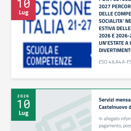
10
2027 PERCOR
Lug
DELLE COMPET
SOCIALITA’ N
ESTIVA DELLE 
2026 E 2026-
UN’ESTATE A 
DIVERTIMENT
ESO 4.6.A4.A-
2026
Servizi mensa
10
Castelnuovo d
Lug
In allegato info
pagamento, possi