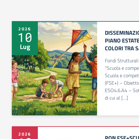
2026
DISSEMINAZI
10
PIANO ESTATE
Lug
COLORI TRA 
Fondi Struttura
“Scuola e compe
Scuola e compet
(FSE+) – Obietti
ESO4.6.A4 – Sot
di cui al […]
2026
PON FSE+SCU