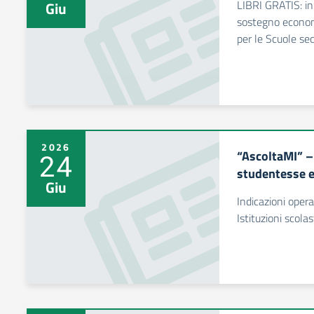
LIBRI GRATIS: ini
Giu
sostegno economi
per le Scuole sec
2026
“AscoltaMI” – 
24
studentesse e
Giu
Indicazioni opera
Istituzioni scola