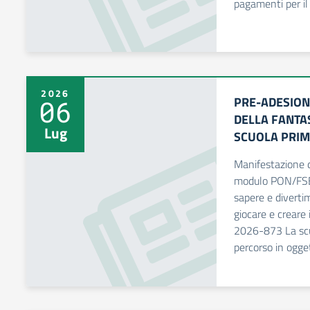
pagamenti per il
2026
PRE-ADESION
06
DELLA FANTAS
Lug
SCUOLA PRIM
Manifestazione d
modulo PON/FSE+
sapere e divertim
giocare e crear
2026-873 La scuo
percorso in ogget