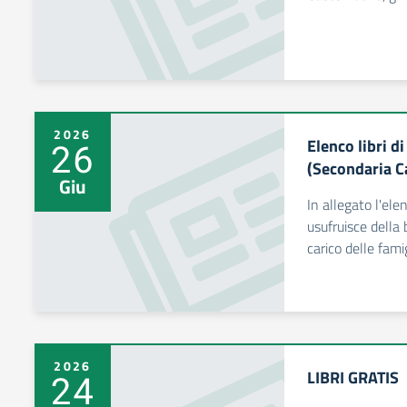
2026
Elenco libri d
26
(Secondaria C
Giu
In allegato l'ele
usufruisce della b
carico delle famig
2026
LIBRI GRATIS
24