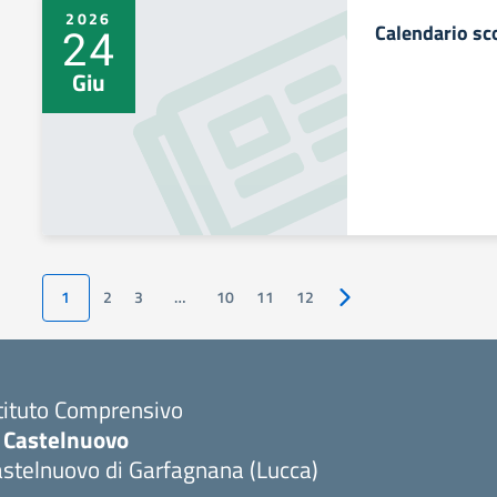
2026
Calendario sc
24
Giu
1
2
3
…
10
11
12
Pagina successiva
tituto Comprensivo
C Castelnuovo
stelnuovo di Garfagnana (Lucca)