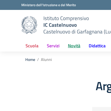
Vai ai contenuti
Vai al menu di navigazione
Vai al footer
Ministero dell'Istruzione e del Merito
Istituto Comprensivo
IC Castelnuovo
Castelnuovo di Garfagnana (Lu
Scuola
Servizi
Novità
Didattica
Home
Alunni
Ar