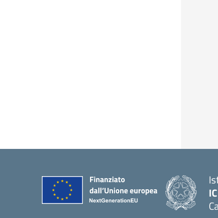
Is
I
Ca