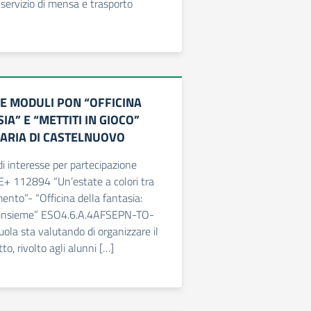
 servizio di mensa e trasporto
E MODULI PON “OFFICINA
IA” E “METTITI IN GIOCO”
ARIA DI CASTELNUOVO
i interesse per partecipazione
 112894 “Un’estate a colori tra
ento”- “Officina della fantasia:
e insieme” ESO4.6.A.4AFSEPN-TO-
la sta valutando di organizzare il
to, rivolto agli alunni […]