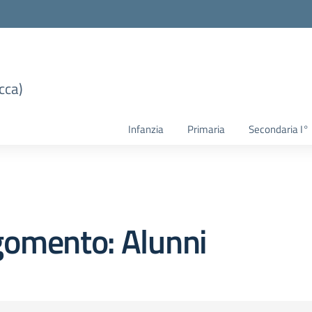
cca)
Infanzia
Primaria
Secondaria I°
gomento: Alunni