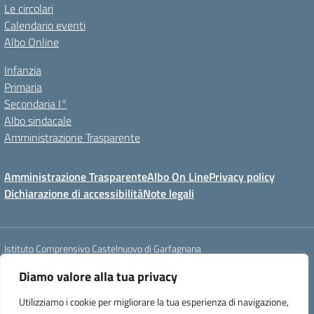
Le circolari
Calendario eventi
Albo Online
Infanzia
Primaria
Secondaria I°
Albo sindacale
Amministrazione Trasparente
Amministrazione Trasparente
Albo On Line
Privacy policy
Dichiarazione di accessibilità
Note legali
Istituto Comprensivo Castelnuovo di Garfagnana
Via Roma, 22 - 55032 Castelnuovo di Garfagnana (LU)
Diamo valore alla tua privacy
tel. 058362342 - e-mail: luic827008@istruzione.it - PEC :
luic827008@pec.istruzione.it
Utilizziamo i cookie per migliorare la tua esperienza di navigazione,
codice fiscale: 81000570465 - codice IPA : istsc_luic827008 - codice