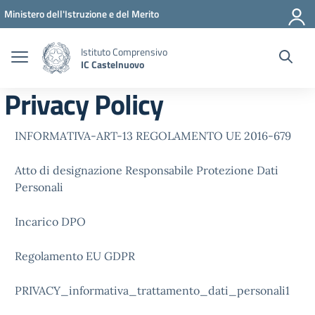
Vai ai contenuti
Vai al menu di navigazione
Vai al footer
Ministero dell'Istruzione e del Merito
Istituto Comprensivo
IC Castelnuovo
Privacy Policy
INFORMATIVA-ART-13 REGOLAMENTO UE 2016-679
Atto di designazione Responsabile Protezione Dati
Personali
Incarico DPO
Regolamento EU GDPR
PRIVACY_informativa_trattamento_dati_personali1