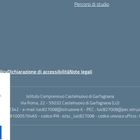
Percorsi di studio
licy
Dichiarazione di accessibilità
Note legali
,
Istituto Comprensivo Castelnuovo di Garfagnana
Via Roma, 22 - 55032 Castelnuovo di Garfagnana (LU)
058362342 - e-mail: luic827008@istruzione.it - PEC : luic827008@pec.istruzi
iscale: 81000570465 - codice IPA : istsc_luic827008 - codice univoco ufficio