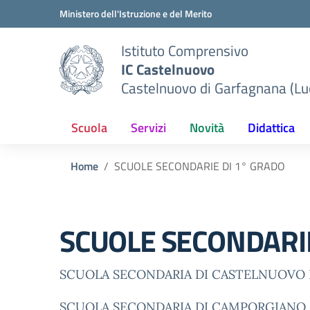
Vai ai contenuti
Vai al menu di navigazione
Vai al footer
Ministero dell'Istruzione e del Merito
Istituto Comprensivo
IC Castelnuovo
Castelnuovo di Garfagnana (Lu
Scuola
Servizi
Novità
Didattica
Home
SCUOLE SECONDARIE DI 1° GRADO
SCUOLE SECONDARIE
SCUOLA SECONDARIA DI CASTELNUOVO 
SCUOLA SECONDARIA DI CAMPORGIANO