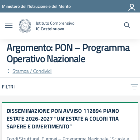
Vai ai contenuti
Vai al menu di navigazione
Vai al footer
Ministero dell'Istruzione e del Merito
Istituto Comprensivo
IC Castelnuovo
Argomento: PON – Programma
Operativo Nazionale
Stampa / Condividi
FILTRI
DISSEMINAZIONE PON AVVISO 112894 PIANO
ESTATE 2026-2027 “UN’ESTATE A COLORI TRA
SAPERE E DIVERTIMENTO”
Fondi Strutturali Europei – Programma Nazionale “Scuola e