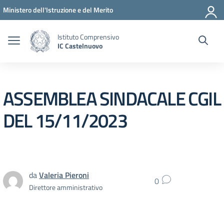
Vai ai contenuti
Vai al menu di navigazione
Vai al footer
Ministero dell'Istruzione e del Merito
Istituto Comprensivo
IC Castelnuovo
ASSEMBLEA SINDACALE CGIL
DEL 15/11/2023
da
Valeria Pieroni
0
Direttore amministrativo