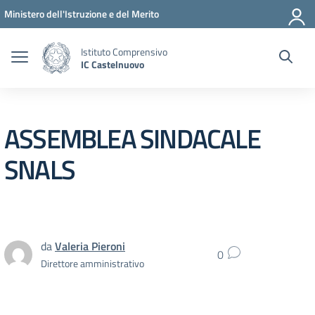
Vai ai contenuti
Vai al menu di navigazione
Vai al footer
Ministero dell'Istruzione e del Merito
Istituto Comprensivo
IC Castelnuovo
ASSEMBLEA SINDACALE
SNALS
da
Valeria Pieroni
0
Direttore amministrativo