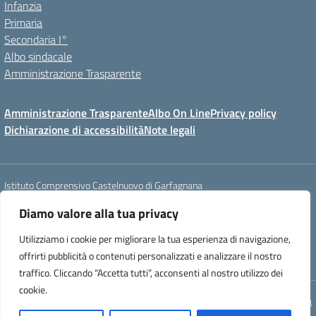
Infanzia
Primaria
Secondaria I°
Albo sindacale
Amministrazione Trasparente
Amministrazione Trasparente
Albo On Line
Privacy policy
Dichiarazione di accessibilità
Note legali
Istituto Comprensivo Castelnuovo di Garfagnana
Via Roma, 22 - 55032 Castelnuovo di Garfagnana (LU)
Diamo valore alla tua privacy
tel. 058362342 - e-mail: luic827008@istruzione.it - PEC :
luic827008@pec.istruzione.it
Utilizziamo i cookie per migliorare la tua esperienza di navigazione,
codice fiscale: 81000570465 - codice IPA : istsc_luic827008 - codice
offrirti pubblicità o contenuti personalizzati e analizzare il nostro
univoco ufficio : UF1MYW
traffico. Cliccando “Accetta tutti”, acconsenti al nostro utilizzo dei
cookie.
Concept & Design by Designers Italia