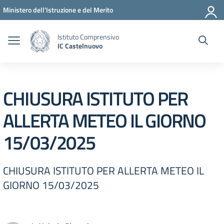
Vai ai contenuti
Vai al menu di navigazione
Vai al footer
Ministero dell'Istruzione e del Merito
Istituto Comprensivo
IC Castelnuovo
CHIUSURA ISTITUTO PER
ALLERTA METEO IL GIORNO
15/03/2025
CHIUSURA ISTITUTO PER ALLERTA METEO IL
GIORNO 15/03/2025