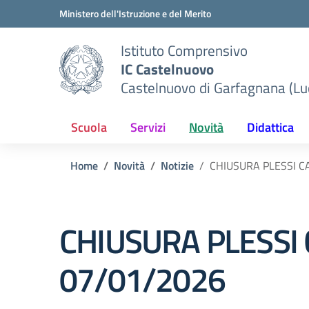
Vai ai contenuti
Vai al menu di navigazione
Vai al footer
Ministero dell'Istruzione e del Merito
Istituto Comprensivo
IC Castelnuovo
Castelnuovo di Garfagnana (Lu
Scuola
Servizi
Novità
Didattica
Home
Novità
Notizie
CHIUSURA PLESSI C
CHIUSURA PLESSI
07/01/2026