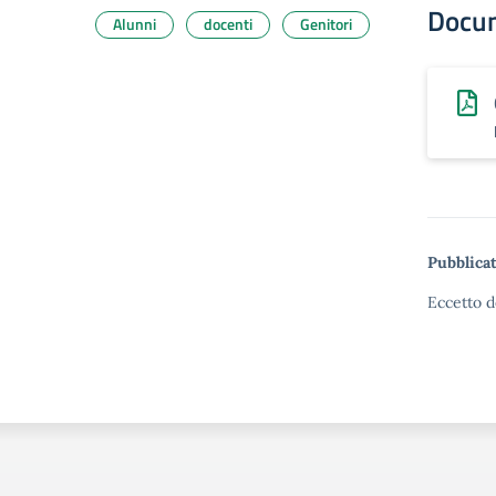
Docu
Alunni
docenti
Genitori
Pubblicat
Eccetto d