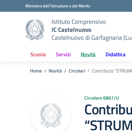
Vai ai contenuti
Vai al menu di navigazione
Vai al footer
Ministero dell'Istruzione e del Merito
Istituto Comprensivo
IC Castelnuovo
Castelnuovo di Garfagnana (Lu
Scuola
Servizi
Novità
Didattica
Home
Novità
Circolari
Contributo “STRUM
Circolare 6867/U
Contrib
“STRU