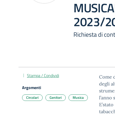
MUSICAL
2023/2
Richiesta di con
Stampa / Condividi
Come de
degli a
Argomenti
strumen
Circolari
Genitori
Musica
l’anno 
E’stato
tabacch