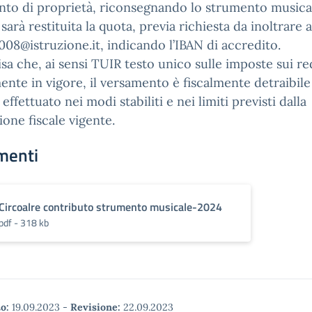
to di proprietà, riconsegnando lo strumento musical
 sarà restituita la quota, previa richiesta da inoltrare a
008@istruzione.it, indicando l’IBAN di accredito.
isa che, ai sensi TUIR testo unico sulle imposte sui re
ente in vigore, il versamento è fiscalmente detraibile
effettuato nei modi stabiliti e nei limiti previsti dalla
zione fiscale vigente.
menti
Circoalre contributo strumento musicale-2024
pdf - 318 kb
o:
19.09.2023
-
Revisione:
22.09.2023