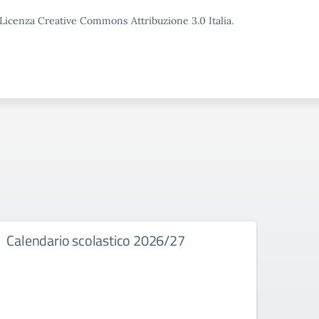
o Licenza Creative Commons Attribuzione 3.0 Italia.
Calendario scolastico 2026/27
Calen
dell
In alle
Banca d
Castel