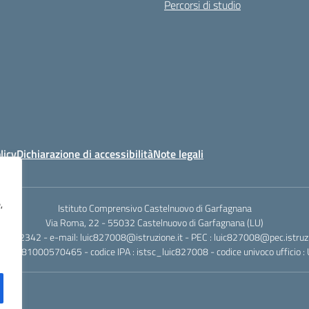
Percorsi di studio
licy
Dichiarazione di accessibilità
Note legali
,
Istituto Comprensivo Castelnuovo di Garfagnana
Via Roma, 22 - 55032 Castelnuovo di Garfagnana (LU)
058362342 - e-mail: luic827008@istruzione.it - PEC : luic827008@pec.istruzi
iscale: 81000570465 - codice IPA : istsc_luic827008 - codice univoco ufficio