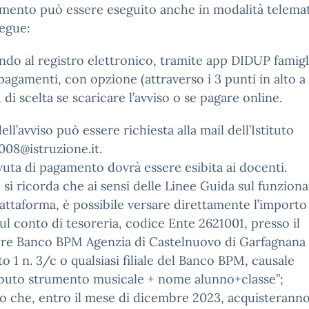
amento può essere eseguito anche in modalità telemat
egue:
do al registro elettronico, tramite app DIDUP famigl
agamenti, con opzione (attraverso i 3 punti in alto a
, di scelta se scaricare l’avviso o se pagare online.
ell’avviso può essere richiesta alla mail dell’Istituto
008@istruzione.it.
vuta di pagamento dovrà essere esibita ai docenti.
, si ricorda che ai sensi delle Linee Guida sul funzio
iattaforma, è possibile versare direttamente l’importo
ul conto di tesoreria, codice Ente 2621001, presso il
ere Banco BPM Agenzia di Castelnuovo di Garfagnana 
 1 n. 3/c o qualsiasi filiale del Banco BPM, causale
ibuto strumento musicale + nome alunno+classe”;
o che, entro il mese di dicembre 2023, acquisterann