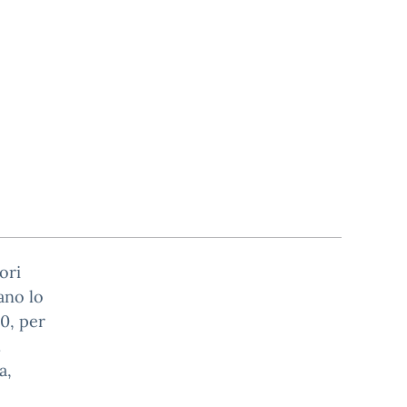
ori
ano lo
0, per
.
a,