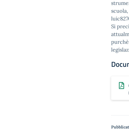
strumen
scuola,
luic827
Si prec
attualm
purchè 
legisla
Docu
Pubblicat