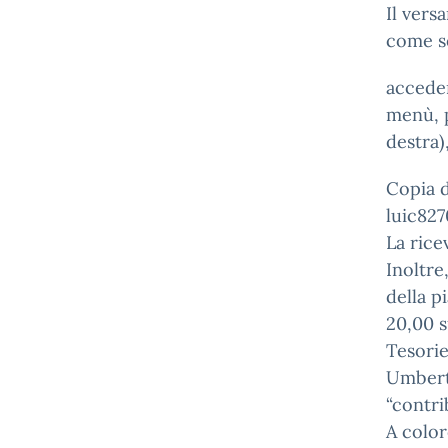
Il vers
come s
acceden
menù, p
destra)
Copia d
luic827
La rice
Inoltre
della p
20,00 s
Tesori
Umberto
“contr
A color