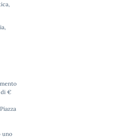
ica,
ia,
namento
 di €
Piazza
o uno