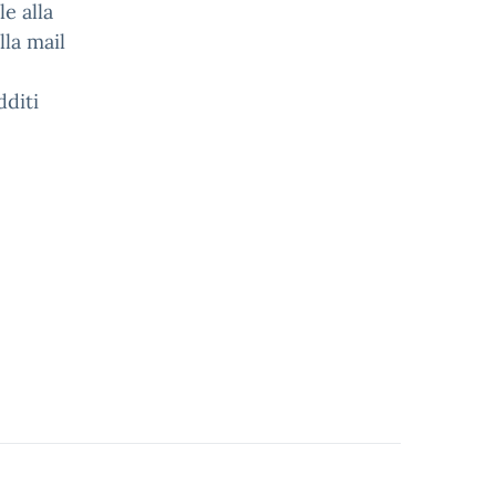
e alla
lla mail
dditi