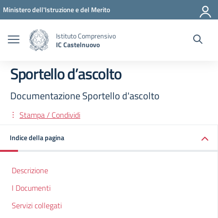
Vai ai contenuti
Vai al menu di navigazione
Vai al footer
Ministero dell'Istruzione e del Merito
Istituto Comprensivo
IC Castelnuovo
Sportello d’ascolto
Documentazione Sportello d'ascolto
Stampa / Condividi
Indice della pagina
Descrizione
I Documenti
Servizi collegati