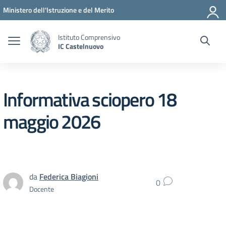
Vai ai contenuti
Vai al menu di navigazione
Vai al footer
Ministero dell'Istruzione e del Merito
Istituto Comprensivo
IC Castelnuovo
Informativa sciopero 18
maggio 2026
da
Federica Biagioni
0
Docente