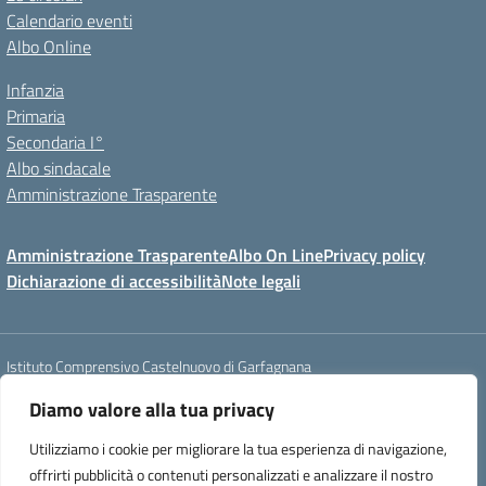
Calendario eventi
Albo Online
Infanzia
Primaria
Secondaria I°
Albo sindacale
Amministrazione Trasparente
Amministrazione Trasparente
Albo On Line
Privacy policy
Dichiarazione di accessibilità
Note legali
Istituto Comprensivo Castelnuovo di Garfagnana
Via Roma, 22 - 55032 Castelnuovo di Garfagnana (LU)
Diamo valore alla tua privacy
tel. 058362342 - e-mail: luic827008@istruzione.it - PEC :
luic827008@pec.istruzione.it
Utilizziamo i cookie per migliorare la tua esperienza di navigazione,
codice fiscale: 81000570465 - codice IPA : istsc_luic827008 - codice
offrirti pubblicità o contenuti personalizzati e analizzare il nostro
univoco ufficio : UF1MYW