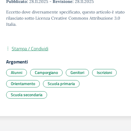
Pubblicato:
28.11.2025
-
Revisione:
28.11.2025
Eccetto dove diversamente specificato, questo articolo è stato
rilasciato sotto Licenza Creative Commons Attribuzione 3.0
Italia.
Stampa / Condividi
Argomenti
Alunni
Camporgiano
Genitori
Iscrizioni
Orientamento
Scuola primaria
Scuola secondaria