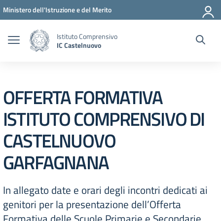
Vai ai contenuti
Vai al menu di navigazione
Vai al footer
Ministero dell'Istruzione e del Merito
Istituto Comprensivo
IC Castelnuovo
OFFERTA FORMATIVA
ISTITUTO COMPRENSIVO DI
CASTELNUOVO
GARFAGNANA
In allegato date e orari degli incontri dedicati ai
genitori per la presentazione dell’Offerta
Formativa delle Scuole Primarie e Secondarie