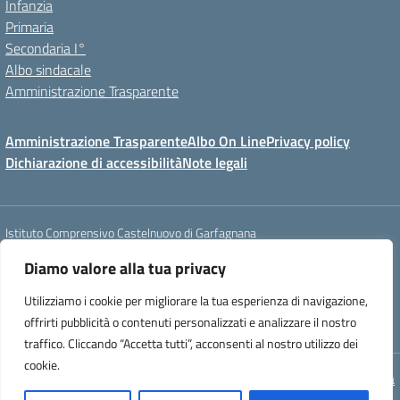
Infanzia
Primaria
Secondaria I°
Albo sindacale
Amministrazione Trasparente
Amministrazione Trasparente
Albo On Line
Privacy policy
Dichiarazione di accessibilità
Note legali
Istituto Comprensivo Castelnuovo di Garfagnana
Via Roma, 22 - 55032 Castelnuovo di Garfagnana (LU)
Diamo valore alla tua privacy
tel. 058362342 - e-mail: luic827008@istruzione.it - PEC :
luic827008@pec.istruzione.it
Utilizziamo i cookie per migliorare la tua esperienza di navigazione,
codice fiscale: 81000570465 - codice IPA : istsc_luic827008 - codice
offrirti pubblicità o contenuti personalizzati e analizzare il nostro
univoco ufficio : UF1MYW
traffico. Cliccando “Accetta tutti”, acconsenti al nostro utilizzo dei
cookie.
Concept & Design by Designers Italia