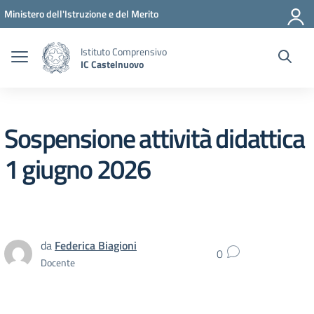
Vai ai contenuti
Vai al menu di navigazione
Vai al footer
Ministero dell'Istruzione e del Merito
Istituto Comprensivo
IC Castelnuovo
Sospensione attività didattica
1 giugno 2026
da
Federica Biagioni
0
Docente