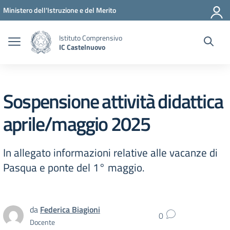
Vai ai contenuti
Vai al menu di navigazione
Vai al footer
Ministero dell'Istruzione e del Merito
Istituto Comprensivo
IC Castelnuovo
Sospensione attività didattica
aprile/maggio 2025
In allegato informazioni relative alle vacanze di
Pasqua e ponte del 1° maggio.
da
Federica Biagioni
0
Docente