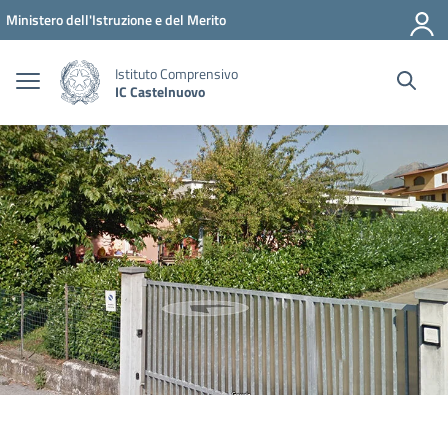
Vai ai contenuti
Vai al menu di navigazione
Vai al footer
Ministero dell'Istruzione e del Merito
Istituto Comprensivo
IC Castelnuovo