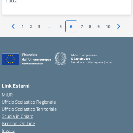
Lucca
1
2
3
…
5
6
7
8
9
10
Pagina precedente
Pagina 
Istituto Comprensivo
IC Castelnuovo
Castelnuovo di Garfagnana (Lucca)
Link Esterni
MIUR
Ufficio Scolastico Regionale
Ufficio Scolastico Territoriale
Scuola in Chiaro
Iscrizioni On Line
Invalsi