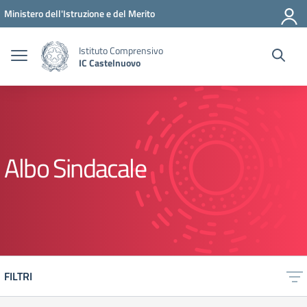
Vai ai contenuti
Vai al menu di navigazione
Vai al footer
Ministero dell'Istruzione e del Merito
Istituto Comprensivo
IC Castelnuovo
Albo Sindacale
FILTRI