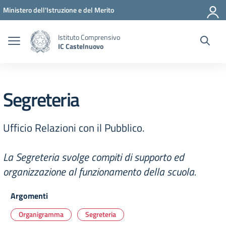
Vai ai contenuti
Vai al menu di navigazione
Vai al footer
Ministero dell'Istruzione e del Merito
Istituto Comprensivo
IC Castelnuovo
Segreteria
Ufficio Relazioni con il Pubblico.
La Segreteria svolge compiti di supporto ed
organizzazione al funzionamento della scuola.
Argomenti
Organigramma
Segreteria