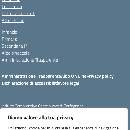
Le circolari
Calendario eventi
Albo Online
Infanzia
Primaria
Secondaria I°
Albo sindacale
Amministrazione Trasparente
Amministrazione Trasparente
Albo On Line
Privacy policy
Dichiarazione di accessibilità
Note legali
Istituto Comprensivo Castelnuovo di Garfagnana
Via Roma, 22 - 55032 Castelnuovo di Garfagnana (LU)
Diamo valore alla tua privacy
tel. 058362342 - e-mail: luic827008@istruzione.it - PEC :
luic827008@pec.istruzione.it
Utilizziamo i cookie per migliorare la tua esperienza di navigazione,