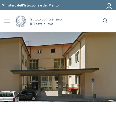
Vai ai contenuti
Vai al menu di navigazione
Vai al footer
Ministero dell'Istruzione e del Merito
Istituto Comprensivo
IC Castelnuovo