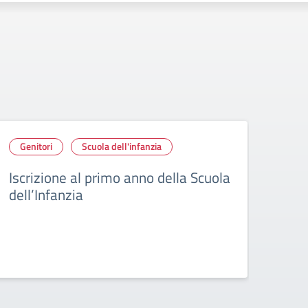
Genitori
Scuola dell'infanzia
Alu
sci
Iscrizione al primo anno della Scuola
dell’Infanzia
Scu
Inf
202