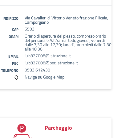
Via Cavalieri di Vittorio Veneto frazione Filicaia,
INDIRIZZO
Camporgiano
55031
CAP
Orario di apertura del plesso, compreso orario
ORARI
del personale A.T.A.: martedì, giovedì, venerdì
dalle 7,30 alle 17,30; lunedì ,mercoledì dalle 7,30
alle 18,30.
luic827008@istruzione.it
EMAIL
luic827008@pec.istruzione.it
PEC
0583 612438
TELEFONO
Naviga su Google Map
Parcheggio