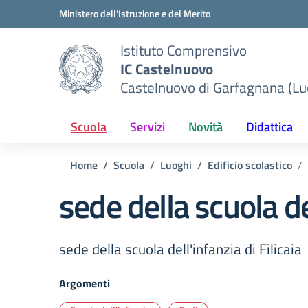
Vai ai contenuti
Vai al menu di navigazione
Vai al footer
Ministero dell'Istruzione e del Merito
Istituto Comprensivo
IC Castelnuovo
Castelnuovo di Garfagnana (Lu
Scuola
Servizi
Novità
Didattica
Home
Scuola
Luoghi
Edificio scolastico
sede della scuola del
sede della scuola dell'infanzia di Filicaia
Argomenti